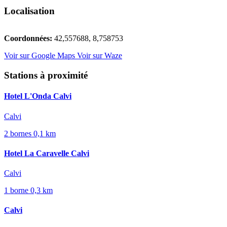
Localisation
Leaflet
|
©
OpenStreetMap
contributors ©
CARTO
×
+
Coordonnées:
42,557688, 8,758753
Hotel Calvi Hotel Calvi
Avenue Christophe Colomb
−
Voir sur Google Maps
Voir sur Waze
Stations à proximité
Hotel L'Onda Calvi
Calvi
2 bornes
0,1 km
Hotel La Caravelle Calvi
Calvi
1 borne
0,3 km
Calvi