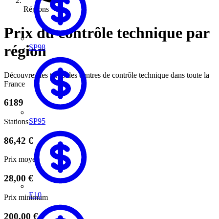
Régions
Prix du contrôle technique par
région
SP98
Découvrez les tarifs des centres de contrôle technique dans toute la
France
6189
SP95
Stations
86,42 €
Prix moyen
28,00 €
E10
Prix minimum
200,00 €