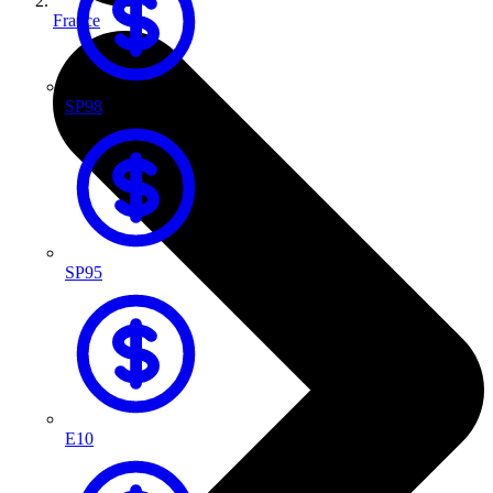
France
SP98
SP95
E10