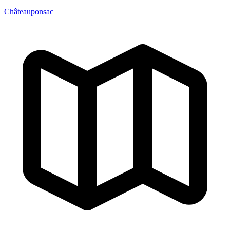
Châteauponsac