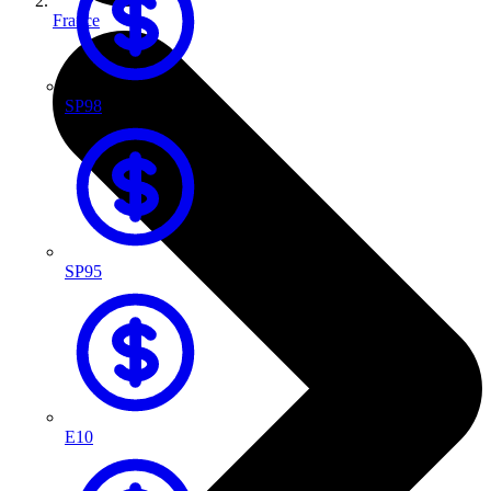
France
SP98
SP95
E10