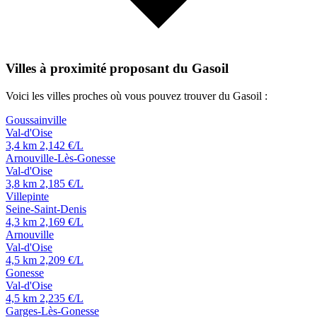
Villes à proximité proposant du Gasoil
Voici les villes proches où vous pouvez trouver du Gasoil :
Goussainville
Val-d'Oise
3,4 km
2,142 €/L
Arnouville-Lès-Gonesse
Val-d'Oise
3,8 km
2,185 €/L
Villepinte
Seine-Saint-Denis
4,3 km
2,169 €/L
Arnouville
Val-d'Oise
4,5 km
2,209 €/L
Gonesse
Val-d'Oise
4,5 km
2,235 €/L
Garges-Lès-Gonesse