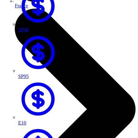
France
SP98
SP95
E10