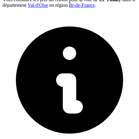
département
Val-d'Oise
en région
Île-de-France
.