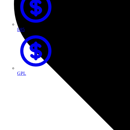
E85
GPL