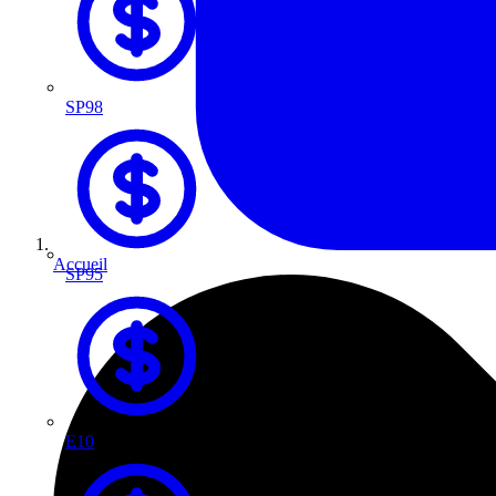
SP98
Accueil
SP95
E10