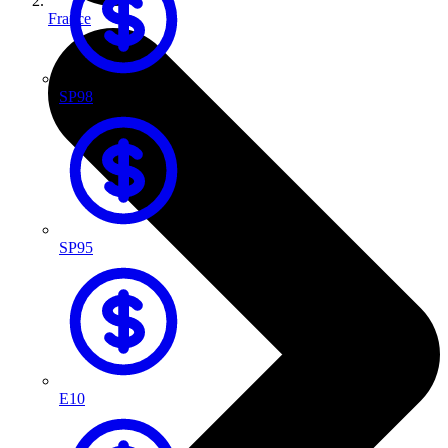
France
SP98
SP95
E10