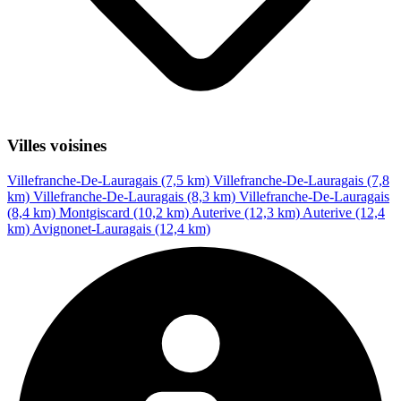
Villes voisines
Villefranche-De-Lauragais (7,5 km)
Villefranche-De-Lauragais (7,8
km)
Villefranche-De-Lauragais (8,3 km)
Villefranche-De-Lauragais
(8,4 km)
Montgiscard (10,2 km)
Auterive (12,3 km)
Auterive (12,4
km)
Avignonet-Lauragais (12,4 km)