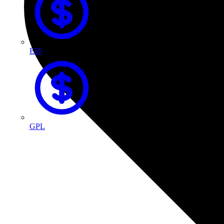
E85
GPL