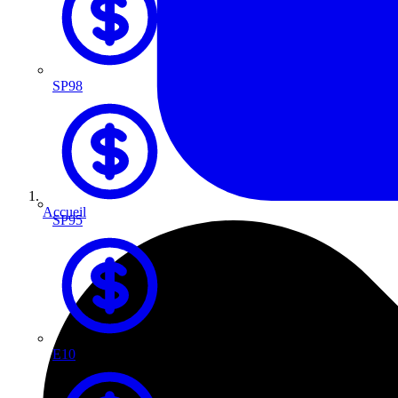
SP98
Accueil
SP95
E10