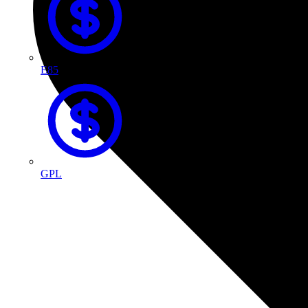
E85
GPL