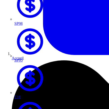
SP98
Accueil
SP95
E10