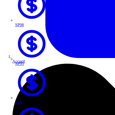
SP98
Accueil
SP95
E10