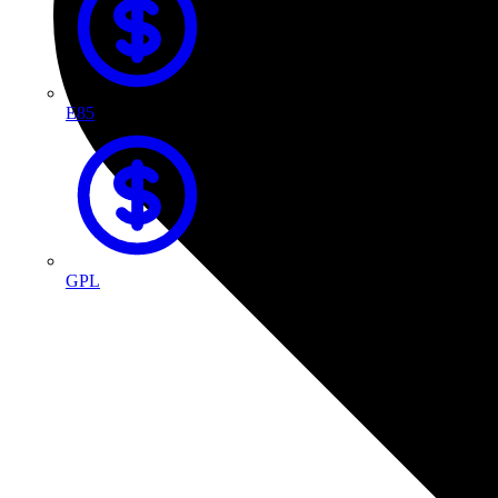
E85
GPL