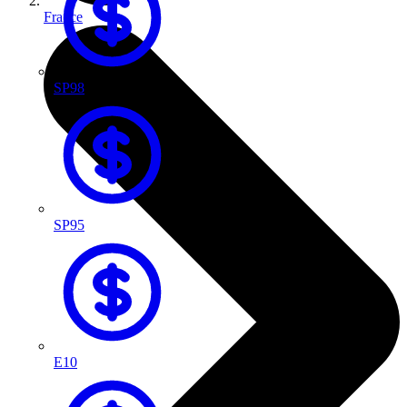
France
SP98
SP95
E10