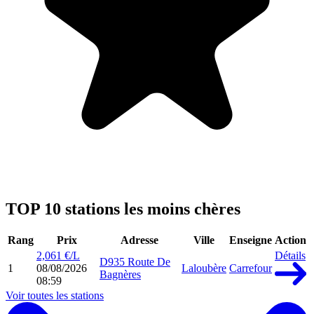
TOP 10 stations les moins chères
Rang
Prix
Adresse
Ville
Enseigne
Action
2,061 €/L
Détails
D935 Route De
1
08/08/2026
Laloubère
Carrefour
Bagnères
08:59
Voir toutes les stations