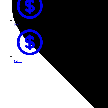
E85
GPL