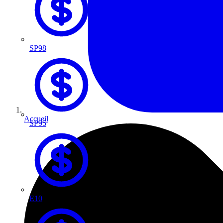
SP98
Accueil
SP95
E10