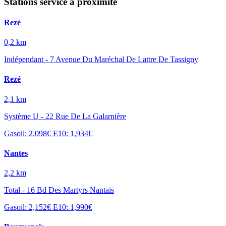
Stations service à proximité
Rezé
0,2 km
Indépendant - 7 Avenue Du Maréchal De Lattre De Tassigny
Rezé
2,1 km
Système U - 22 Rue De La Galarnière
Gasoil: 2,098€
E10: 1,934€
Nantes
2,2 km
Total - 16 Bd Des Martyrs Nantais
Gasoil: 2,152€
E10: 1,990€