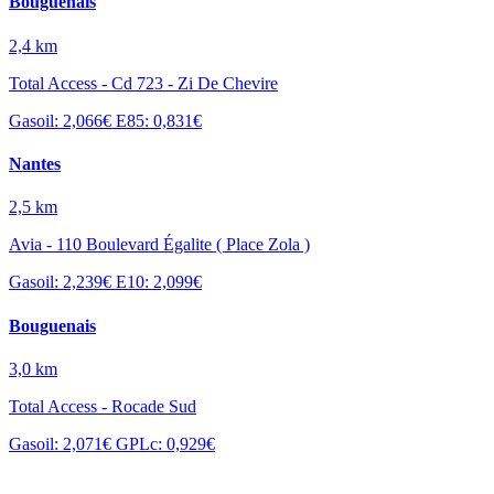
Bouguenais
2,4 km
Total Access - Cd 723 - Zi De Chevire
Gasoil: 2,066€
E85: 0,831€
Nantes
2,5 km
Avia - 110 Boulevard Égalite ( Place Zola )
Gasoil: 2,239€
E10: 2,099€
Bouguenais
3,0 km
Total Access - Rocade Sud
Gasoil: 2,071€
GPLc: 0,929€