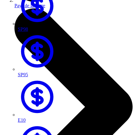
Pays de la Loire
SP98
SP95
E10