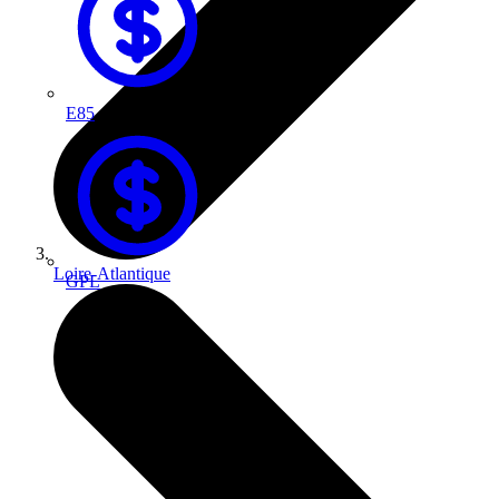
E85
Loire-Atlantique
GPL