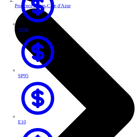
Provence-Alpes-Côte d'Azur
SP98
SP95
E10