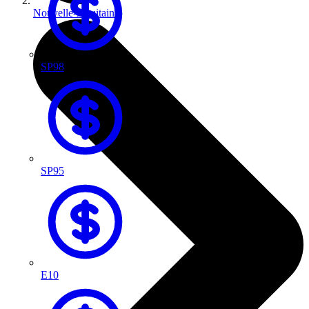
Nouvelle-Aquitaine
SP98
SP95
E10