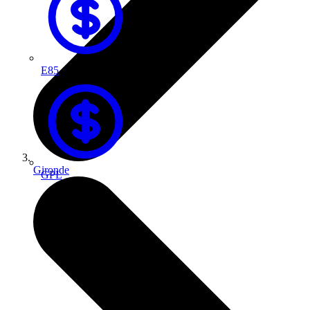
E85
Gironde
GPL