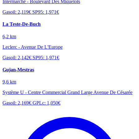
Intermarché - Boulevard Des Miquelots
Gasoil: 2,119€
SP95: 1,971€
La Teste-De-Buch
6,2 km
Leclerc - Avenue De L'Europe
Gasoil: 2,142€
SP95: 1,971€
Gujan-Mestras
9,6 km
Système U - Centre Commercial Grand Large Avenue De Césarée
Gasoil: 2,169€
GPLc: 1,050€