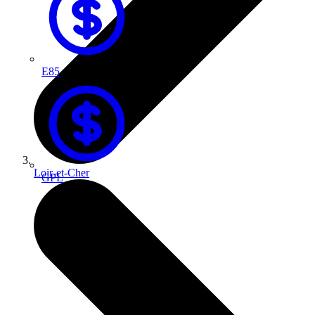
E85
Loir-et-Cher
GPL