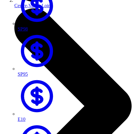
Centre-Val de Loire
SP98
SP95
E10