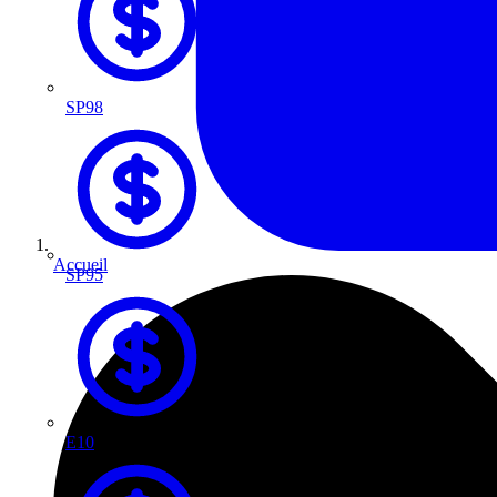
SP98
Accueil
SP95
E10