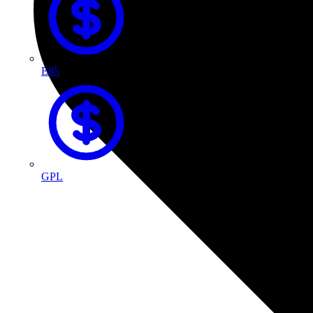
E85
GPL