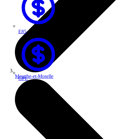
E85
Meurthe-et-Moselle
GPL