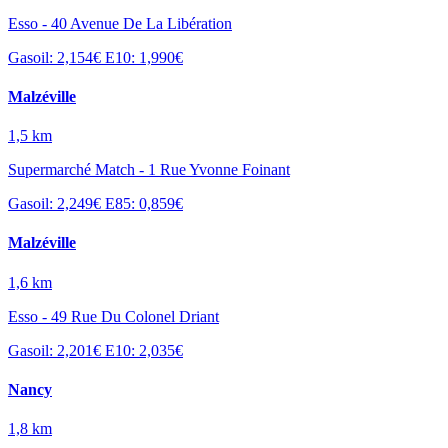
Esso - 40 Avenue De La Libération
Gasoil: 2,154€
E10: 1,990€
Malzéville
1,5 km
Supermarché Match - 1 Rue Yvonne Foinant
Gasoil: 2,249€
E85: 0,859€
Malzéville
1,6 km
Esso - 49 Rue Du Colonel Driant
Gasoil: 2,201€
E10: 2,035€
Nancy
1,8 km