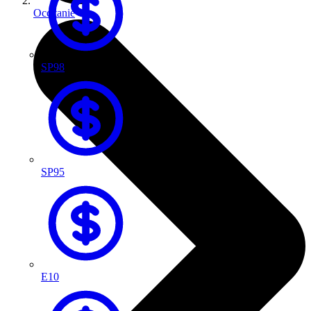
Occitanie
SP98
SP95
E10