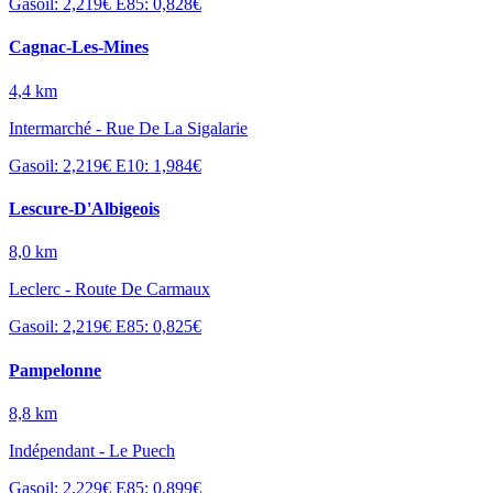
Gasoil: 2,219€
E85: 0,828€
Cagnac-Les-Mines
4,4 km
Intermarché - Rue De La Sigalarie
Gasoil: 2,219€
E10: 1,984€
Lescure-D'Albigeois
8,0 km
Leclerc - Route De Carmaux
Gasoil: 2,219€
E85: 0,825€
Pampelonne
8,8 km
Indépendant - Le Puech
Gasoil: 2,229€
E85: 0,899€