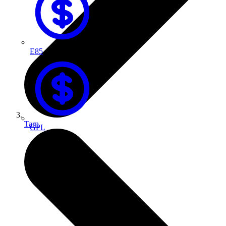
E85
Tarn
GPL