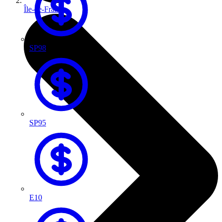
Île-de-France
SP98
SP95
E10