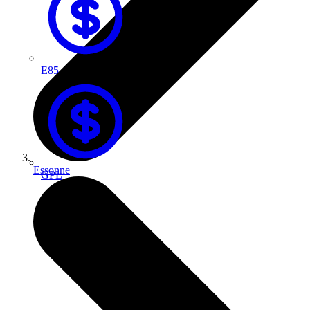
E85
Essonne
GPL