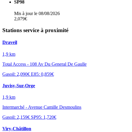
SP98
Mis à jour le 08/08/2026
2,079€
Stations service à proximité
Draveil
1,9 km
Total Access - 108 Av Du General De Gaulle
Gasoil: 2,090€
E85: 0,859€
Juvisy-Sur-Orge
1,9 km
Intermarché - Avenue Camille Desmoulins
Gasoil: 2,159€
SP95: 1,720€
Viry-Châtillon