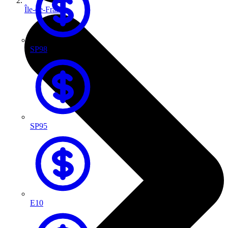
Île-de-France
SP98
SP95
E10