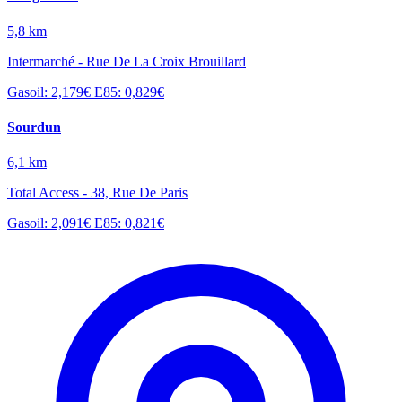
5,8 km
Intermarché - Rue De La Croix Brouillard
Gasoil: 2,179€
E85: 0,829€
Sourdun
6,1 km
Total Access - 38, Rue De Paris
Gasoil: 2,091€
E85: 0,821€