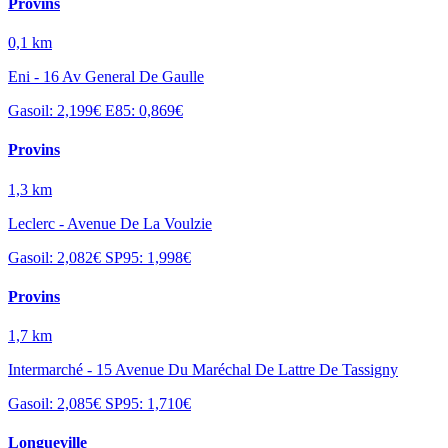
Provins
0,1 km
Eni - 16 Av General De Gaulle
Gasoil: 2,199€
E85: 0,869€
Provins
1,3 km
Leclerc - Avenue De La Voulzie
Gasoil: 2,082€
SP95: 1,998€
Provins
1,7 km
Intermarché - 15 Avenue Du Maréchal De Lattre De Tassigny
Gasoil: 2,085€
SP95: 1,710€
Longueville