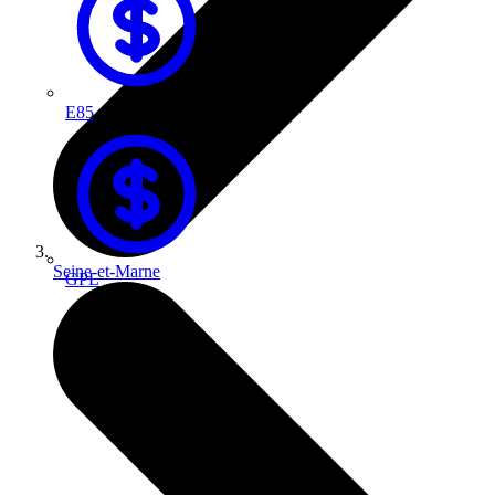
E85
Seine-et-Marne
GPL