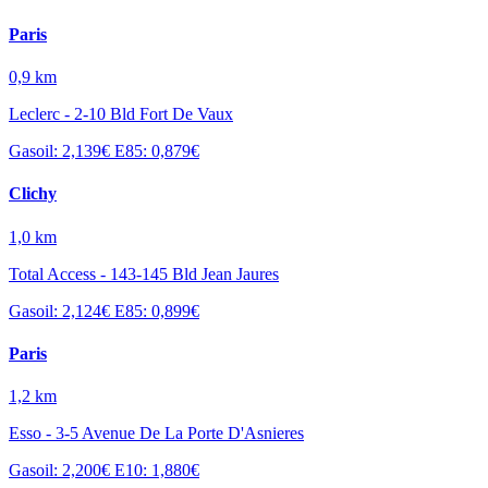
Paris
0,9 km
Leclerc - 2-10 Bld Fort De Vaux
Gasoil: 2,139€
E85: 0,879€
Clichy
1,0 km
Total Access - 143-145 Bld Jean Jaures
Gasoil: 2,124€
E85: 0,899€
Paris
1,2 km
Esso - 3-5 Avenue De La Porte D'Asnieres
Gasoil: 2,200€
E10: 1,880€