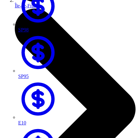
Île-de-France
SP98
SP95
E10