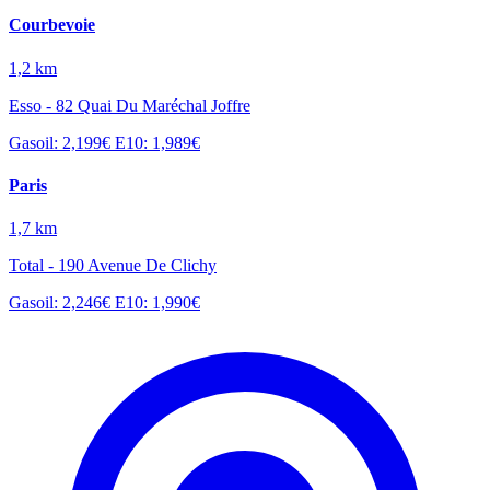
Courbevoie
1,2 km
Esso - 82 Quai Du Maréchal Joffre
Gasoil: 2,199€
E10: 1,989€
Paris
1,7 km
Total - 190 Avenue De Clichy
Gasoil: 2,246€
E10: 1,990€