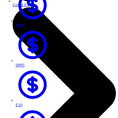
Grand Est
SP98
SP95
E10