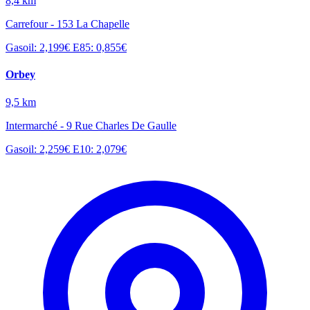
8,4 km
Carrefour - 153 La Chapelle
Gasoil: 2,199€
E85: 0,855€
Orbey
9,5 km
Intermarché - 9 Rue Charles De Gaulle
Gasoil: 2,259€
E10: 2,079€