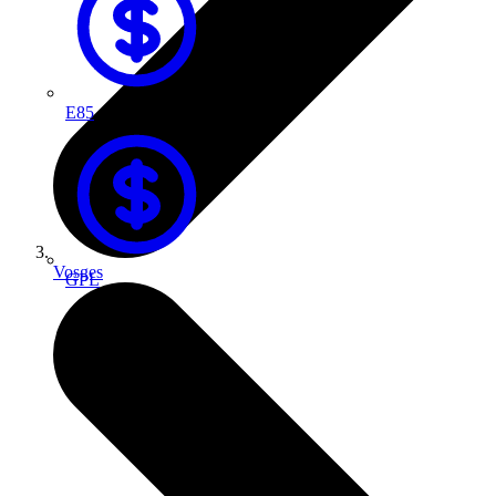
E85
Vosges
GPL