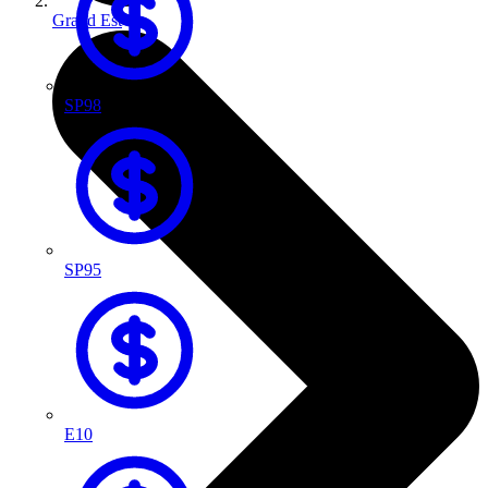
Grand Est
SP98
SP95
E10