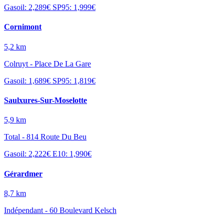
Gasoil: 2,289€
SP95: 1,999€
Cornimont
5,2 km
Colruyt - Place De La Gare
Gasoil: 1,689€
SP95: 1,819€
Saulxures-Sur-Moselotte
5,9 km
Total - 814 Route Du Beu
Gasoil: 2,222€
E10: 1,990€
Gérardmer
8,7 km
Indépendant - 60 Boulevard Kelsch