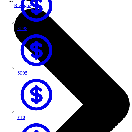
Bretagne
SP98
SP95
E10