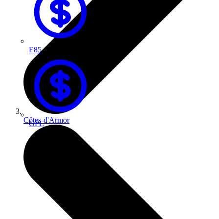
E85
Côtes-d'Armor
GPL