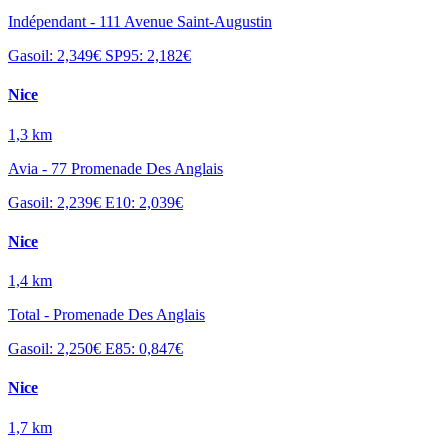
Indépendant - 111 Avenue Saint-Augustin
Gasoil: 2,349€
SP95: 2,182€
Nice
1,3 km
Avia - 77 Promenade Des Anglais
Gasoil: 2,239€
E10: 2,039€
Nice
1,4 km
Total - Promenade Des Anglais
Gasoil: 2,250€
E85: 0,847€
Nice
1,7 km