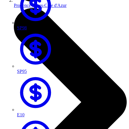
Provence-Alpes-Côte d'Azur
SP98
SP95
E10