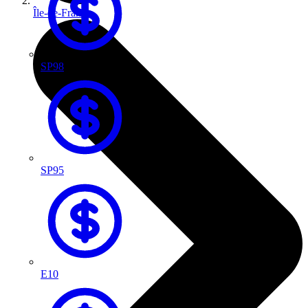
Île-de-France
SP98
SP95
E10