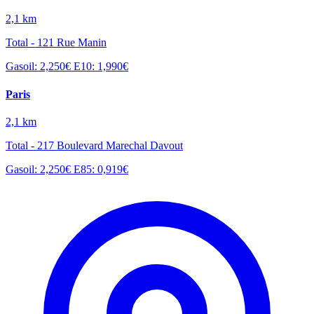
2,1 km
Total - 121 Rue Manin
Gasoil: 2,250€
E10: 1,990€
Paris
2,1 km
Total - 217 Boulevard Marechal Davout
Gasoil: 2,250€
E85: 0,919€