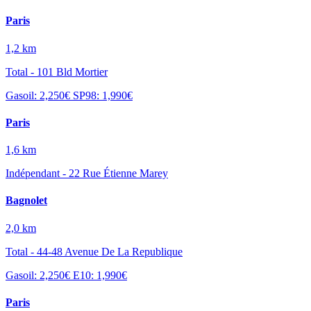
Paris
1,2 km
Total - 101 Bld Mortier
Gasoil: 2,250€
SP98: 1,990€
Paris
1,6 km
Indépendant - 22 Rue Étienne Marey
Bagnolet
2,0 km
Total - 44-48 Avenue De La Republique
Gasoil: 2,250€
E10: 1,990€
Paris