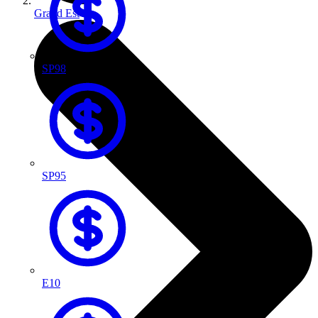
Grand Est
SP98
SP95
E10