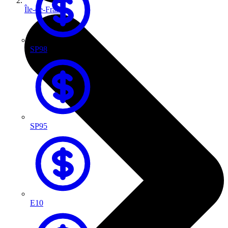
Île-de-France
SP98
SP95
E10