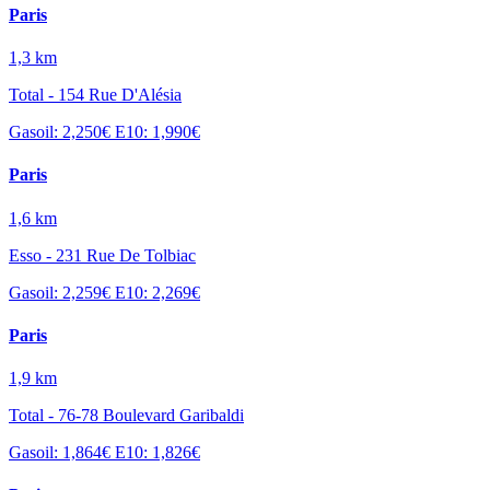
Paris
1,3 km
Total - 154 Rue D'Alésia
Gasoil: 2,250€
E10: 1,990€
Paris
1,6 km
Esso - 231 Rue De Tolbiac
Gasoil: 2,259€
E10: 2,269€
Paris
1,9 km
Total - 76-78 Boulevard Garibaldi
Gasoil: 1,864€
E10: 1,826€