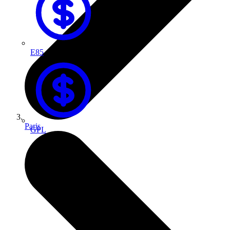
E85
Paris
GPL