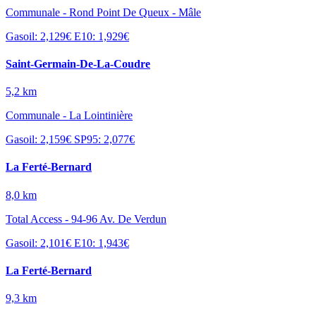
Communale - Rond Point De Queux - Mâle
Gasoil: 2,129€
E10: 1,929€
Saint-Germain-De-La-Coudre
5,2 km
Communale - La Lointinière
Gasoil: 2,159€
SP95: 2,077€
La Ferté-Bernard
8,0 km
Total Access - 94-96 Av. De Verdun
Gasoil: 2,101€
E10: 1,943€
La Ferté-Bernard
9,3 km