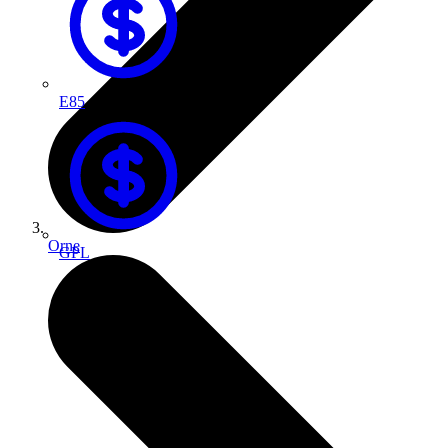
E85
Orne
GPL