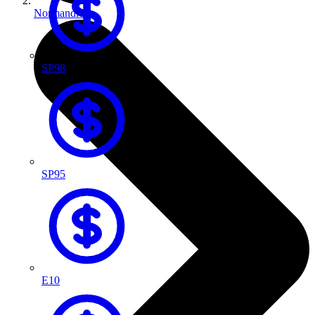
Normandie
SP98
SP95
E10