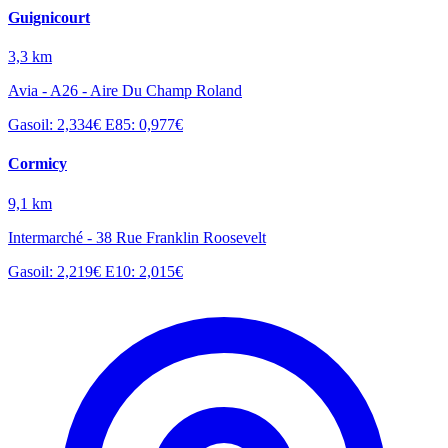
Guignicourt
3,3 km
Avia - A26 - Aire Du Champ Roland
Gasoil: 2,334€
E85: 0,977€
Cormicy
9,1 km
Intermarché - 38 Rue Franklin Roosevelt
Gasoil: 2,219€
E10: 2,015€