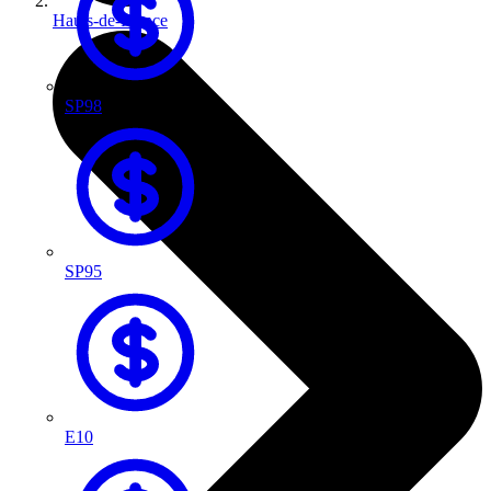
Hauts-de-France
SP98
SP95
E10