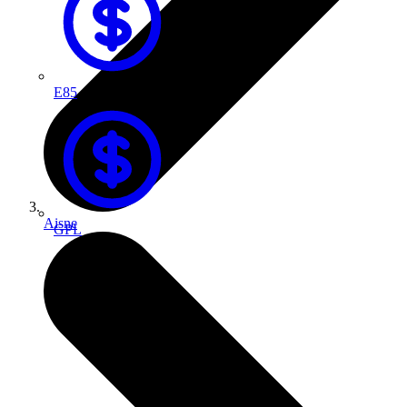
E85
Aisne
GPL