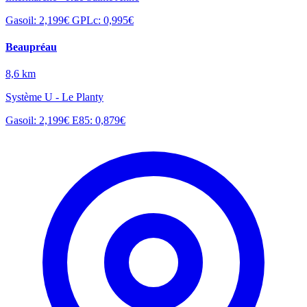
Gasoil: 2,199€
GPLc: 0,995€
Beaupréau
8,6 km
Système U - Le Planty
Gasoil: 2,199€
E85: 0,879€