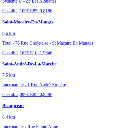
Système U - Zc Les Alouettes
Gasoil: 2,109€
E85: 0,818€
Saint-Macaire-En-Mauges
6,6 km
Total - 76 Rue Choletaise - St Macaire En Mauges
Gasoil: 2,167€
E10: 1,964€
Saint-André-De-La-Marche
7,5 km
Intermarché - 1 Rue André Ampère
Gasoil: 2,099€
E85: 0,828€
Beaupréau
8,4 km
Intermarché - Rue Sainte Anne