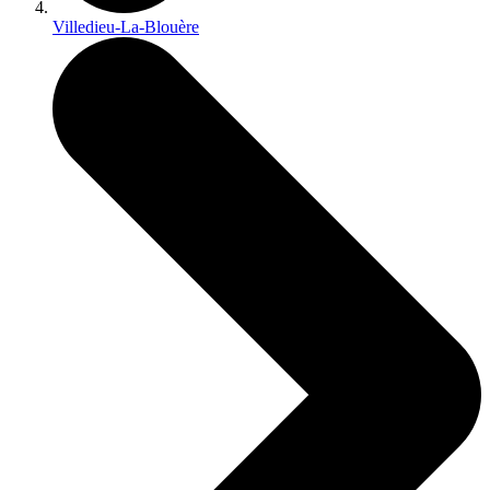
Villedieu-La-Blouère