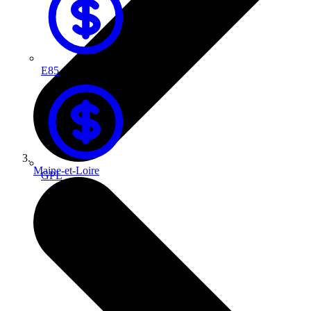
E85
Maine-et-Loire
GPL