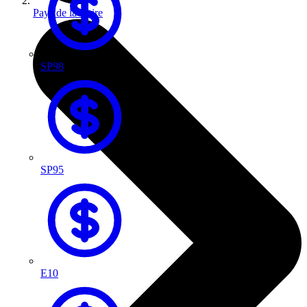
Pays de la Loire
SP98
SP95
E10