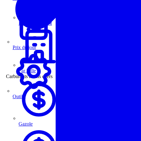
Comparaison
Par Département
Prix du jour
Par Ville
Carburants moins chers
Outils
Gazole