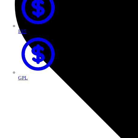
E85
GPL