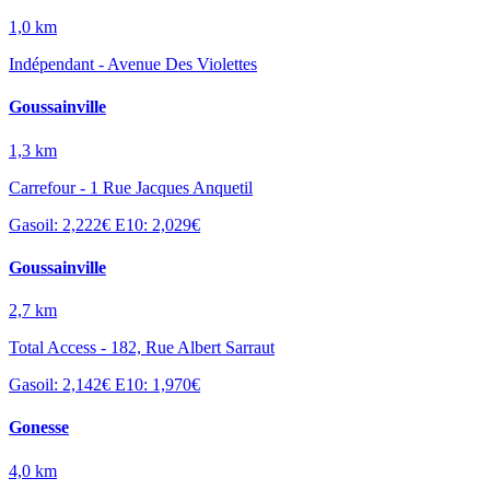
1,0 km
Indépendant - Avenue Des Violettes
Goussainville
1,3 km
Carrefour - 1 Rue Jacques Anquetil
Gasoil: 2,222€
E10: 2,029€
Goussainville
2,7 km
Total Access - 182, Rue Albert Sarraut
Gasoil: 2,142€
E10: 1,970€
Gonesse
4,0 km