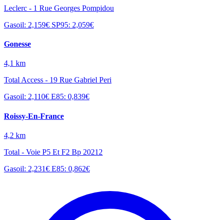
Leclerc - 1 Rue Georges Pompidou
Gasoil: 2,159€
SP95: 2,059€
Gonesse
4,1 km
Total Access - 19 Rue Gabriel Peri
Gasoil: 2,110€
E85: 0,839€
Roissy-En-France
4,2 km
Total - Voie P5 Et F2 Bp 20212
Gasoil: 2,231€
E85: 0,862€