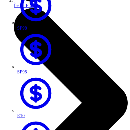
Île-de-France
SP98
SP95
E10