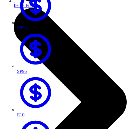
Île-de-France
SP98
SP95
E10