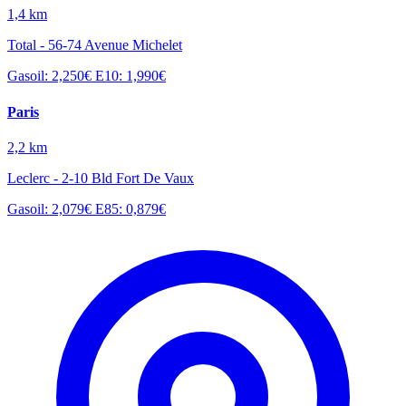
1,4 km
Total - 56-74 Avenue Michelet
Gasoil: 2,250€
E10: 1,990€
Paris
2,2 km
Leclerc - 2-10 Bld Fort De Vaux
Gasoil: 2,079€
E85: 0,879€