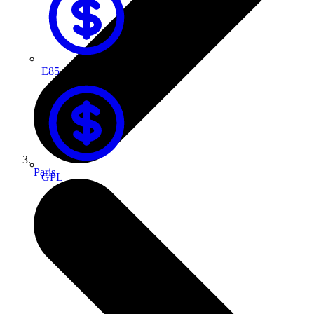
E85
Paris
GPL