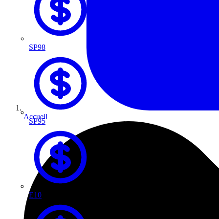
SP98
Accueil
SP95
E10