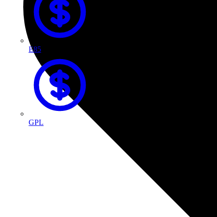
E85
GPL