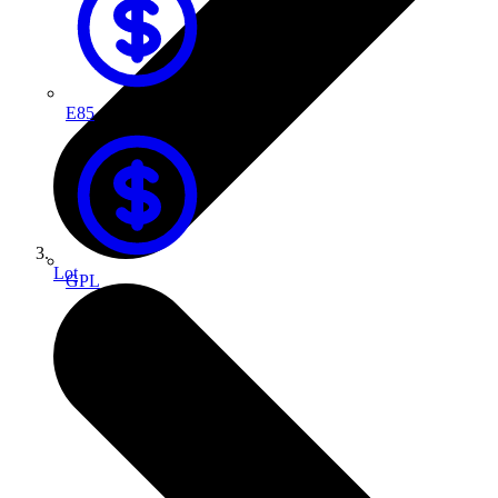
E85
Lot
GPL