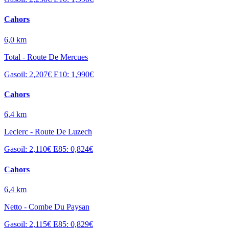
Cahors
6,0 km
Total - Route De Mercues
Gasoil: 2,207€
E10: 1,990€
Cahors
6,4 km
Leclerc - Route De Luzech
Gasoil: 2,110€
E85: 0,824€
Cahors
6,4 km
Netto - Combe Du Paysan
Gasoil: 2,115€
E85: 0,829€