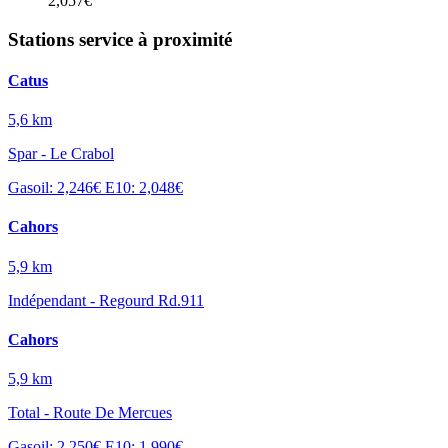
2,057€
Stations service à proximité
Catus
5,6 km
Spar - Le Crabol
Gasoil: 2,246€
E10: 2,048€
Cahors
5,9 km
Indépendant - Regourd Rd.911
Cahors
5,9 km
Total - Route De Mercues
Gasoil: 2,250€
E10: 1,990€