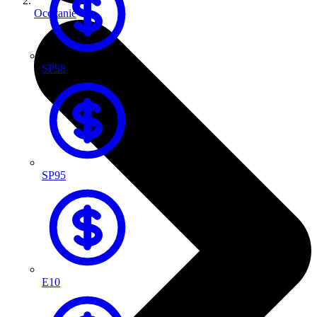
Occitanie
SP98
SP95
E10