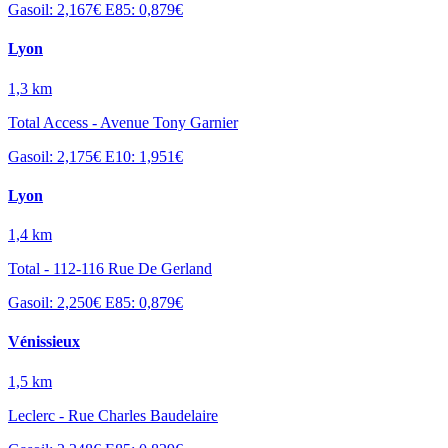
Gasoil: 2,167€
E85: 0,879€
Lyon
1,3 km
Total Access - Avenue Tony Garnier
Gasoil: 2,175€
E10: 1,951€
Lyon
1,4 km
Total - 112-116 Rue De Gerland
Gasoil: 2,250€
E85: 0,879€
Vénissieux
1,5 km
Leclerc - Rue Charles Baudelaire