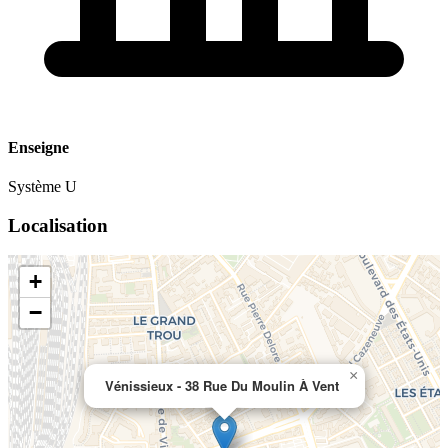
Enseigne
Système U
Localisation
+
−
×
Vénissieux - 38 Rue Du Moulin À Vent