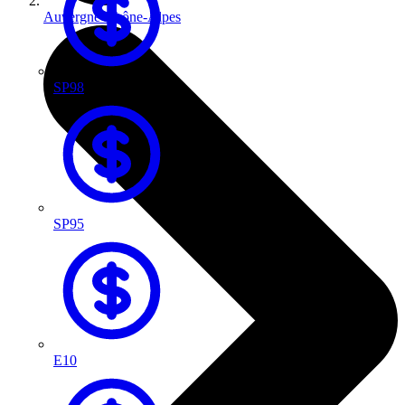
Auvergne-Rhône-Alpes
SP98
SP95
E10