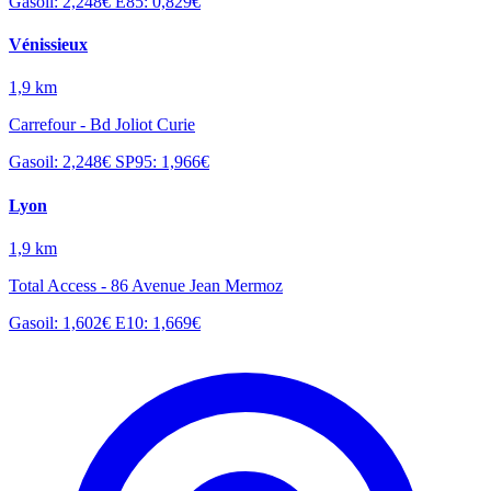
Gasoil: 2,248€
E85: 0,829€
Vénissieux
1,9 km
Carrefour - Bd Joliot Curie
Gasoil: 2,248€
SP95: 1,966€
Lyon
1,9 km
Total Access - 86 Avenue Jean Mermoz
Gasoil: 1,602€
E10: 1,669€