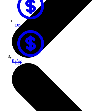
E85
Rhône
GPL