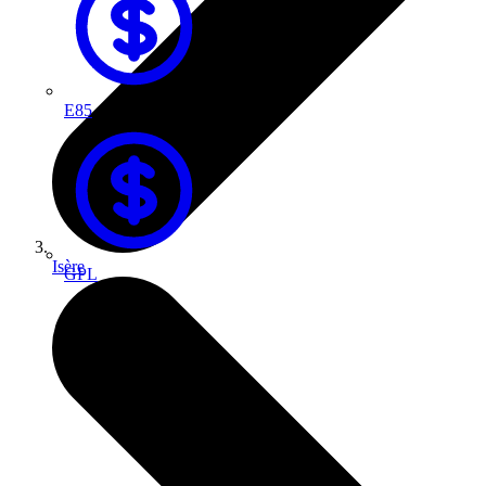
E85
Isère
GPL