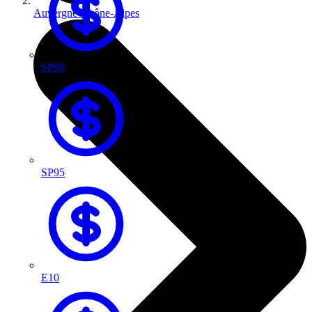
Auvergne-Rhône-Alpes
SP98
SP95
E10