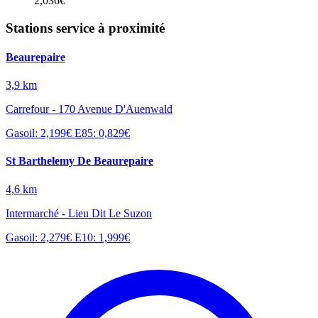
2,036€
Stations service à proximité
Beaurepaire
3,9 km
Carrefour - 170 Avenue D'Auenwald
Gasoil: 2,199€
E85: 0,829€
St Barthelemy De Beaurepaire
4,6 km
Intermarché - Lieu Dit Le Suzon
Gasoil: 2,279€
E10: 1,999€