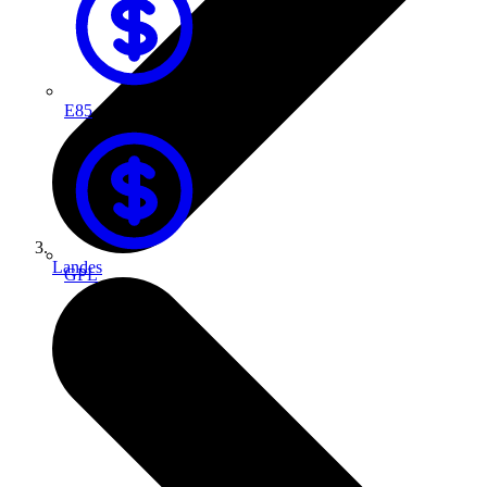
E85
Landes
GPL