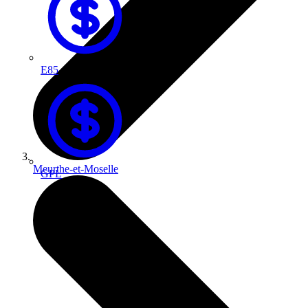
E85
Meurthe-et-Moselle
GPL