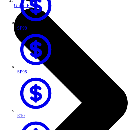
Grand Est
SP98
SP95
E10