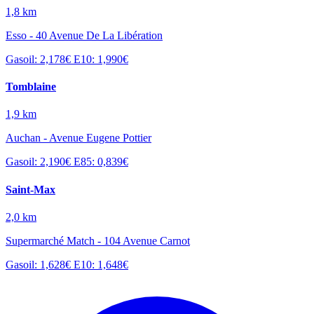
1,8 km
Esso - 40 Avenue De La Libération
Gasoil: 2,178€
E10: 1,990€
Tomblaine
1,9 km
Auchan - Avenue Eugene Pottier
Gasoil: 2,190€
E85: 0,839€
Saint-Max
2,0 km
Supermarché Match - 104 Avenue Carnot
Gasoil: 1,628€
E10: 1,648€