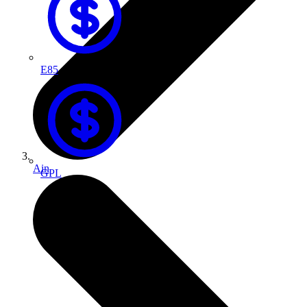
E85
Ain
GPL