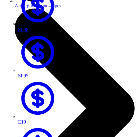
Auvergne-Rhône-Alpes
SP98
SP95
E10