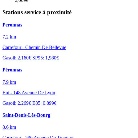
2,069€
Stations service à proximité
Peronnas
7,2 km
Carrefour - Chemin De Bellevue
Gasoil: 2,160€
SP95: 1,980€
Péronnas
7,9 km
Eni - 148 Avenue De Lyon
Gasoil: 2,269€
E85: 0,899€
Saint-Denis-Lès-Bourg
8,6 km
Carrefour - 596 Avenue De Trevoux