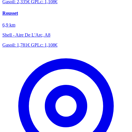
Gasoil: 2,335€
GPLc: 1,108€
Rousset
6,9 km
Shell - Aire De L'Arc, A8
Gasoil: 1,781€
GPLc: 1,108€