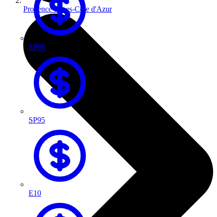
Provence-Alpes-Côte d'Azur
SP98
SP95
E10