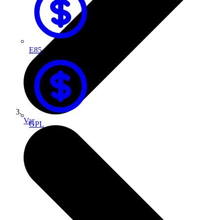
E85
Var
GPL