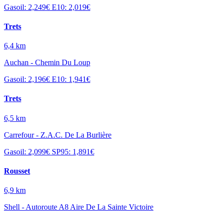
Gasoil: 2,249€
E10: 2,019€
Trets
6,4 km
Auchan - Chemin Du Loup
Gasoil: 2,196€
E10: 1,941€
Trets
6,5 km
Carrefour - Z.A.C. De La Burlière
Gasoil: 2,099€
SP95: 1,891€
Rousset
6,9 km
Shell - Autoroute A8 Aire De La Sainte Victoire