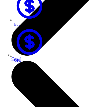
E85
Cantal
GPL