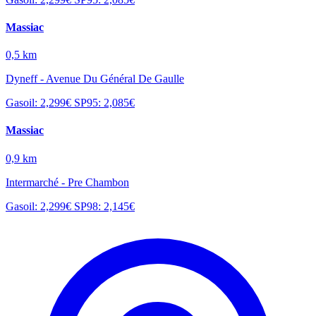
Massiac
0,5 km
Dyneff - Avenue Du Général De Gaulle
Gasoil: 2,299€
SP95: 2,085€
Massiac
0,9 km
Intermarché - Pre Chambon
Gasoil: 2,299€
SP98: 2,145€