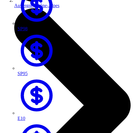
Auvergne-Rhône-Alpes
SP98
SP95
E10