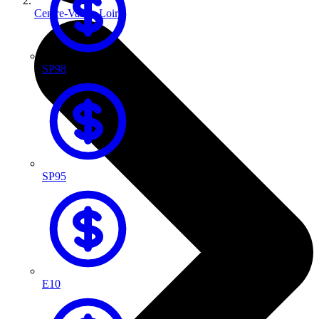
Centre-Val de Loire
SP98
SP95
E10