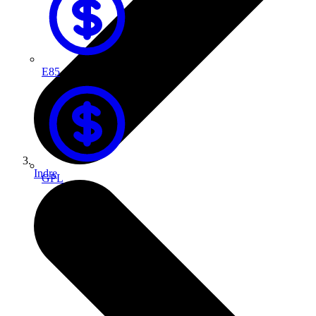
E85
Indre
GPL