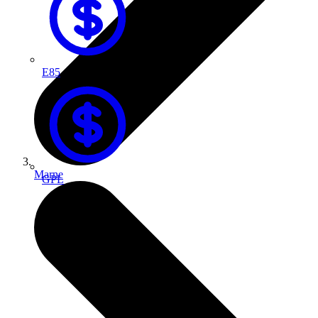
E85
Marne
GPL