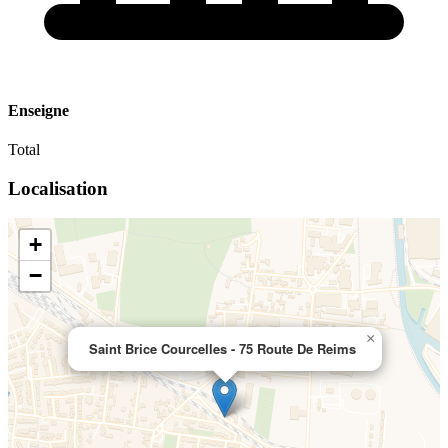
Enseigne
Total
Localisation
+
−
×
Saint Brice Courcelles - 75 Route De Reims