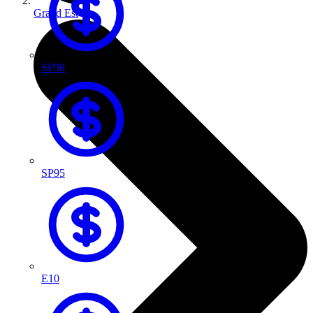
Grand Est
SP98
SP95
E10