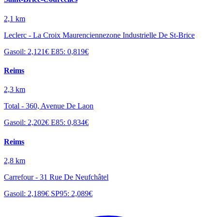
2,1 km
Leclerc - La Croix Maurenciennezone Industrielle De St-Brice
Gasoil: 2,121€
E85: 0,819€
Reims
2,3 km
Total - 360, Avenue De Laon
Gasoil: 2,202€
E85: 0,834€
Reims
2,8 km
Carrefour - 31 Rue De Neufchâtel
Gasoil: 2,189€
SP95: 2,089€