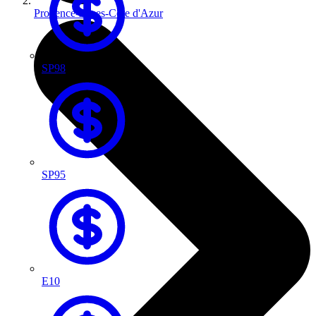
Provence-Alpes-Côte d'Azur
SP98
SP95
E10