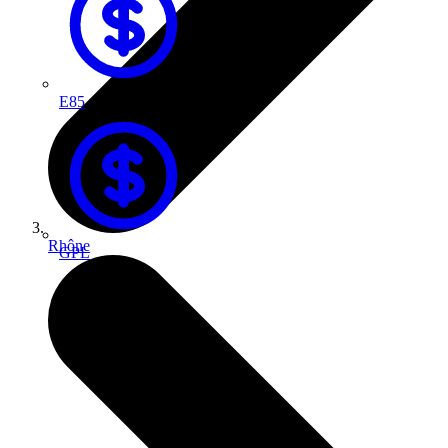
E85
Rhône
GPL