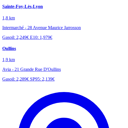
Sainte-Foy-Lès-Lyon
1,8 km
Intermarché - 28 Avenue Maurice Jarrosson
Gasoil: 2,249€
E10: 1,979€
Oullins
1,9 km
Avia - 21 Grande Rue D'Oullins
Gasoil: 2,289€
SP95: 2,139€