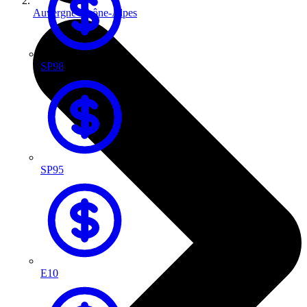
Auvergne-Rhône-Alpes
SP98
SP95
E10