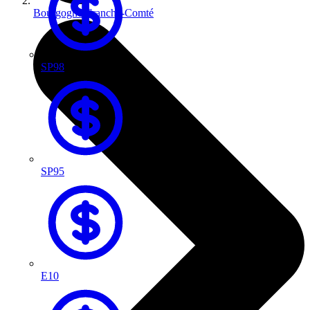
Bourgogne-Franche-Comté
SP98
SP95
E10