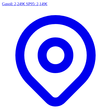
Gasoil: 2,249€
SP95: 2,149€