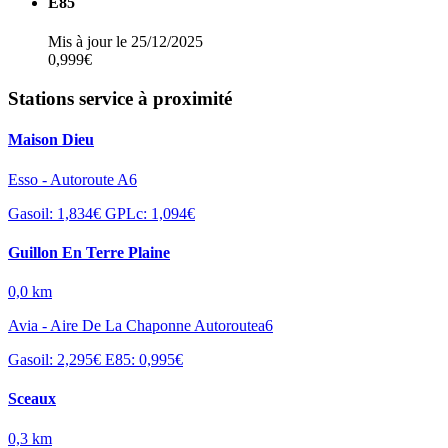
E85
Mis à jour le 25/12/2025
0,999€
Stations service à proximité
Maison Dieu
Esso - Autoroute A6
Gasoil: 1,834€
GPLc: 1,094€
Guillon En Terre Plaine
0,0 km
Avia - Aire De La Chaponne Autoroutea6
Gasoil: 2,295€
E85: 0,995€
Sceaux
0,3 km