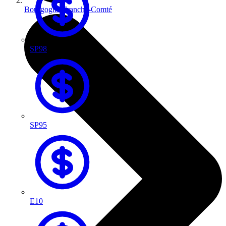
Bourgogne-Franche-Comté
SP98
SP95
E10