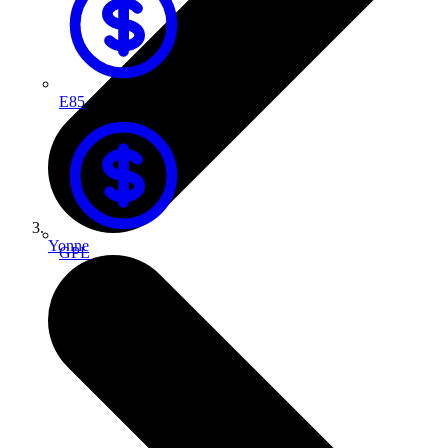
E85
Yonne
GPL